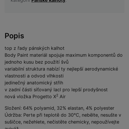
Popis
top z řady pánských kalhot
Body Paint materiál spojuje maximum komponentů do
jednoho kusu bez použití švů
variabilní struktura nabízí ty nejlepší aerodynamické
vlastnosti a odvod vlhkosti
jedinečný anatomický střih
v zadní části síťovaný lacl pro lepší prodyšnost
2
nová vložka Progetto X
Air
Složení: 64% polyamid, 32% elastan, 4% polyester
Údržba: Perte při teplotě do 30°C, nebělte, nesušte v
sušičce, nežehlete, nečistěte chemicky, nepoužívejte
aviváž.