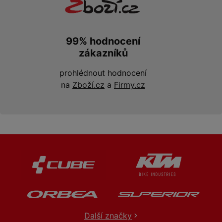
99% hodnocení
zákazníků
prohlédnout hodnocení
na
Zboží.cz
a
Firmy.cz
Další značky