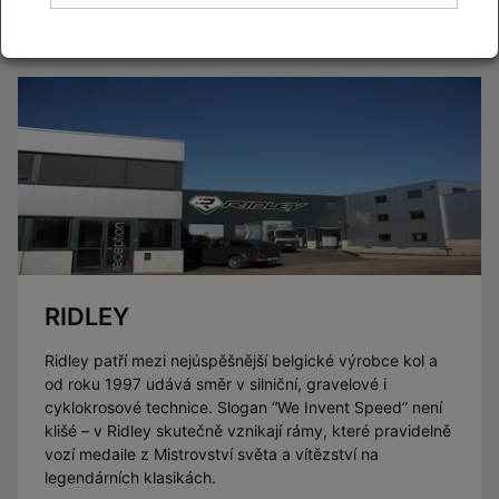
Číst článek
RIDLEY
Ridley patří mezi nejúspěšnější belgické výrobce kol a
od roku 1997 udává směr v silniční, gravelové i
cyklokrosové technice. Slogan “We Invent Speed” není
klišé – v Ridley skutečně vznikají rámy, které pravidelně
vozí medaile z Mistrovství světa a vítězství na
legendárních klasikách.