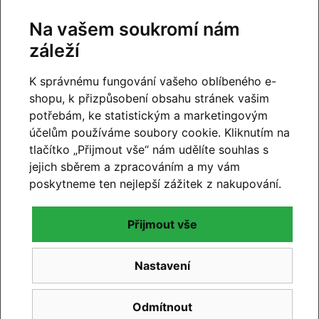
Na vašem soukromí nám
záleží
K správnému fungování vašeho oblíbeného e-
shopu, k přizpůsobení obsahu stránek vašim
potřebám, ke statistickým a marketingovým
účelům používáme soubory cookie. Kliknutím na
tlačítko „Přijmout vše“ nám udělíte souhlas s
jejich sběrem a zpracováním a my vám
poskytneme ten nejlepší zážitek z nakupování.
Přijmout vše
CUBE 2027
Nastavení
Novinky CUBE 2027 se blíží. Již brzy vám představíme
novou kolekci.
Odmítnout