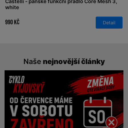
Castelli - pánské funkční prádlo Core Mesh 3,
white
990 Kč
Detail
Naše
nejnovější články