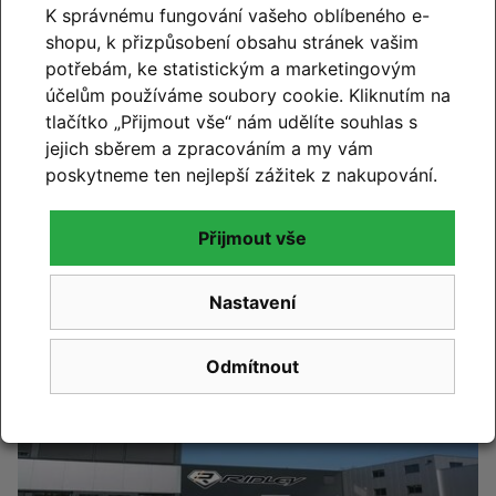
K správnému fungování vašeho oblíbeného e-
shopu, k přizpůsobení obsahu stránek vašim
potřebám, ke statistickým a marketingovým
účelům používáme soubory cookie. Kliknutím na
tlačítko „Přijmout vše“ nám udělíte souhlas s
jejich sběrem a zpracováním a my vám
CUBE 2027
poskytneme ten nejlepší zážitek z nakupování.
Novinky CUBE 2027 se blíží. Již brzy vám představíme
novou kolekci.
Přijmout vše
Číst článek
Nastavení
Odmítnout