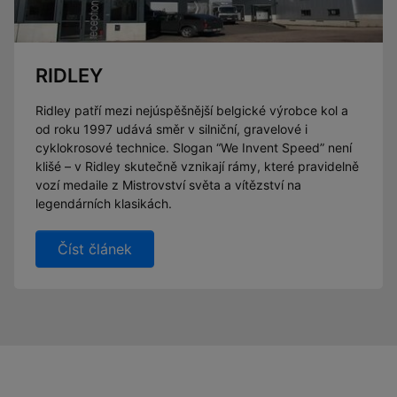
RIDLEY
Ridley patří mezi nejúspěšnější belgické výrobce kol a
od roku 1997 udává směr v silniční, gravelové i
cyklokrosové technice. Slogan “We Invent Speed” není
klišé – v Ridley skutečně vznikají rámy, které pravidelně
vozí medaile z Mistrovství světa a vítězství na
legendárních klasikách.
Číst článek