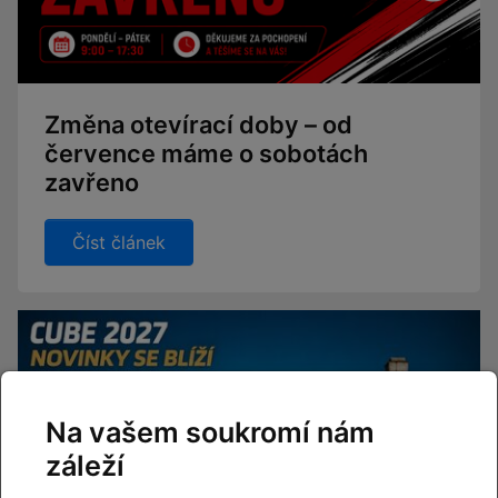
Změna otevírací doby – od
července máme o sobotách
zavřeno
Číst článek
Na vašem soukromí nám
záleží