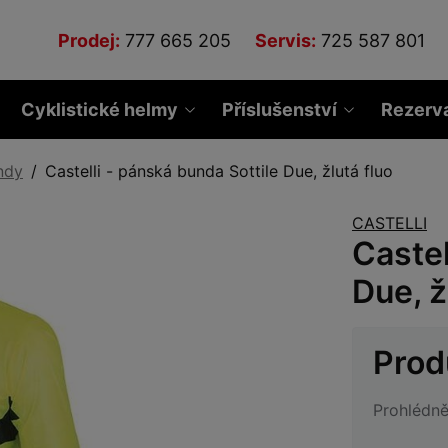
Prodej:
777 665 205
Servis:
725 587 801
Cyklistické helmy
Příslušenství
Rezerv
ndy
Castelli - pánská bunda Sottile Due, žlutá fluo
CASTELLI
Castel
Due, ž
Prod
Prohlédně