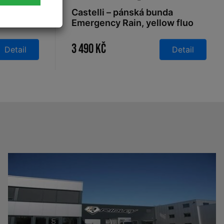
ovka
Castelli – pánská bunda
Emergency Rain, yellow fluo
3 490 Kč
Detail
Detail