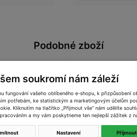
Podobné zboží
Na dotaz
šem soukromí nám záleží
u fungování vašeho oblíbeného e-shopu, k přizpůsobení o
šim potřebám, ke statistickým a marketingovým účelům p
kie. Kliknutím na tlačítko „Přijmout vše“ nám udělíte souhla
pracováním a my vám poskytneme ten nejlepší zážitek z n
mítnout
Nastavení
Přijmout
M
,
L
,
XL
,
XXL
,
3XL
S
,
M
,
L
,
XL
,
XXL
,
3