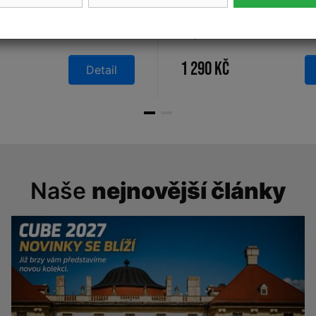
 – pánská bunda
Castelli - pánská větr
 4, blue/surf blue
Squadra Er, black
1 290 Kč
Detail
Naše
nejnovější články