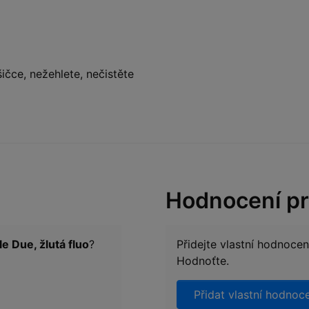
ičce, nežehlete, nečistěte
Hodnocení p
le Due, žlutá fluo
?
Přidejte vlastní hodnoce
Hodnoťte.
Přidat vlastní hodnoc