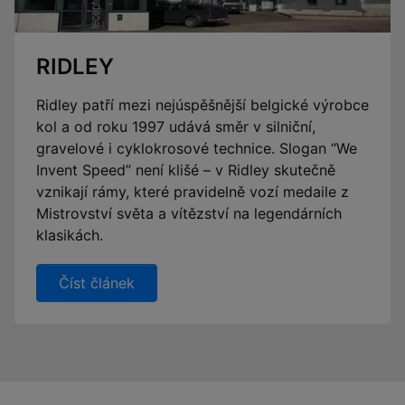
RIDLEY
Ridley patří mezi nejúspěšnější belgické výrobce
kol a od roku 1997 udává směr v silniční,
gravelové i cyklokrosové technice. Slogan “We
Invent Speed” není klišé – v Ridley skutečně
vznikají rámy, které pravidelně vozí medaile z
Mistrovství světa a vítězství na legendárních
klasikách.
Číst článek