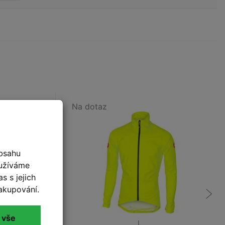
Na dotaz
bsahu
oužíváme
s s jejich
akupování.
 vše
XL
L