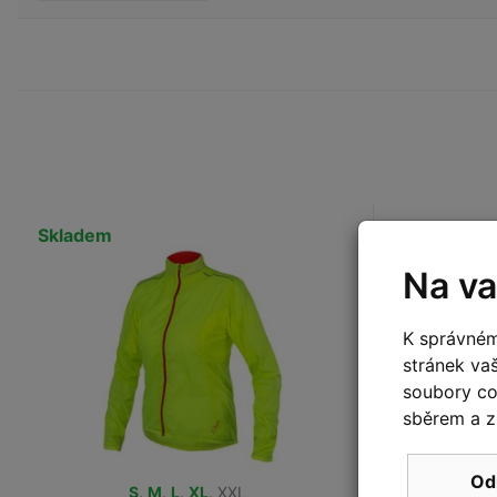
Skladem
Skladem
Na va
K správném
stránek va
soubory coo
sběrem a z
Od
S
,
M
,
L
,
XL
,
XXL