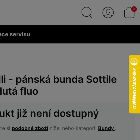
0
ace servisu
li - pánská bunda Sottile
lutá fluo
ukt již není dostupný
te si
podobné zboží
níže, nebo kategorii
Bundy
.