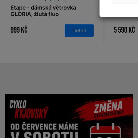
Etape - dámská větrovka
Castelli
GLORIA, žlutá fluo
Mortirolo
999 Kč
5 590 Kč
Detail