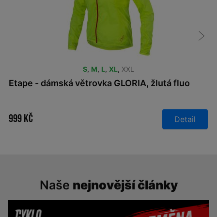
S
,
M
,
L
,
XL
,
XXL
Etape - dámská větrovka GLORIA, žlutá fluo
999 Kč
Detail
Naše
nejnovější články