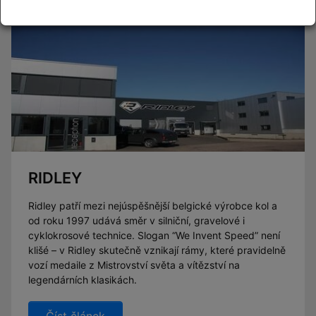
RIDLEY
Ridley patří mezi nejúspěšnější belgické výrobce kol a
od roku 1997 udává směr v silniční, gravelové i
cyklokrosové technice. Slogan “We Invent Speed” není
klišé – v Ridley skutečně vznikají rámy, které pravidelně
vozí medaile z Mistrovství světa a vítězství na
legendárních klasikách.
Číst článek