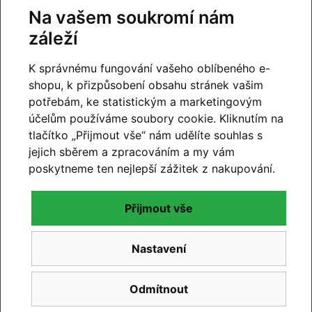
Na vašem soukromí nám
záleží
K správnému fungování vašeho oblíbeného e-
shopu, k přizpůsobení obsahu stránek vašim
potřebám, ke statistickým a marketingovým
účelům používáme soubory cookie. Kliknutím na
tlačítko „Přijmout vše“ nám udělíte souhlas s
jejich sběrem a zpracováním a my vám
poskytneme ten nejlepší zážitek z nakupování.
Přijmout vše
CUBE 2027
Novinky CUBE 2027 se blíží. Již brzy vám představíme
Nastavení
novou kolekci.
Odmítnout
Číst článek