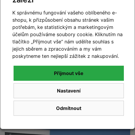
K správnému fungování vašeho oblíbeného e-
shopu, k přizpůsobení obsahu stránek vašim
potřebám, ke statistickým a marketingovým
účelům používáme soubory cookie. Kliknutím na
tlačítko „Přijmout vše“ nám udělíte souhlas s
jejich sběrem a zpracováním a my vám
poskytneme ten nejlepší zážitek z nakupování.
CUBE 2027
Novinky CUBE 2027 se blíží. Již brzy vám představíme
Přijmout vše
novou kolekci.
Nastavení
Číst článek
Odmítnout