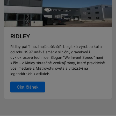
RIDLEY
Ridley patří mezi nejúspěšnější belgické výrobce kol a
od roku 1997 udává směr v silniční, gravelové i
cyklokrosové technice. Slogan “We Invent Speed” není
klišé – v Ridley skutečně vznikají rámy, které pravidelně
vozí medaile z Mistrovství světa a vítězství na
legendárních klasikách.
Číst článek