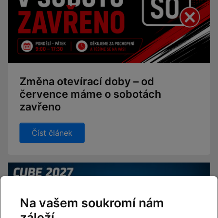
Změna otevírací doby – od
července máme o sobotách
zavřeno
Číst článek
Na vašem soukromí nám
záleží