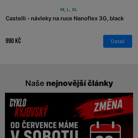
M
,
L
,
XL
Castelli - návleky na ruce Nanoflex 3G, black
990 Kč
Detail
Naše
nejnovější články