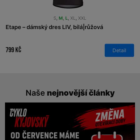
S
,
M
,
L
,
XL
,
XXL
Etape – dámský dres LIV, bílá|růžová
799 Kč
Detail
Naše
nejnovější články