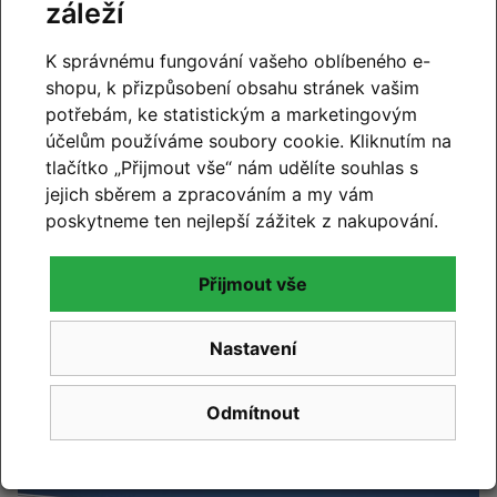
záleží
K správnému fungování vašeho oblíbeného e-
shopu, k přizpůsobení obsahu stránek vašim
potřebám, ke statistickým a marketingovým
účelům používáme soubory cookie. Kliknutím na
tlačítko „Přijmout vše“ nám udělíte souhlas s
jejich sběrem a zpracováním a my vám
poskytneme ten nejlepší zážitek z nakupování.
CUBE 2027
Přijmout vše
Novinky CUBE 2027 se blíží. Již brzy vám představíme
novou kolekci.
Nastavení
Číst článek
Odmítnout