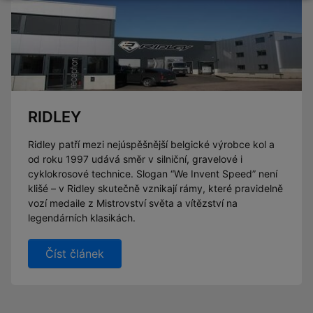
RIDLEY
Ridley patří mezi nejúspěšnější belgické výrobce kol a
od roku 1997 udává směr v silniční, gravelové i
cyklokrosové technice. Slogan “We Invent Speed” není
klišé – v Ridley skutečně vznikají rámy, které pravidelně
vozí medaile z Mistrovství světa a vítězství na
legendárních klasikách.
Číst článek