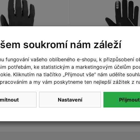
šem soukromí nám záleží
u fungování vašeho oblíbeného e-shopu, k přizpůsobení o
šim potřebám, ke statistickým a marketingovým účelům p
M
,
L
,
XL
,
XXL
S
,
M
,
L
,
XL
kie. Kliknutím na tlačítko „Přijmout vše“ nám udělíte souhla
– pánské rukavice
Etape - pánské rukav
pracováním a my vám poskytneme ten nejlepší zážitek z n
 2, black
WS+, černá
599 Kč
Detail
mítnout
Nastavení
Přijmout