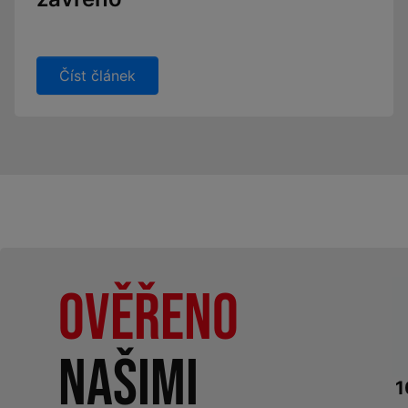
Číst článek
Ověřeno
našimi
1