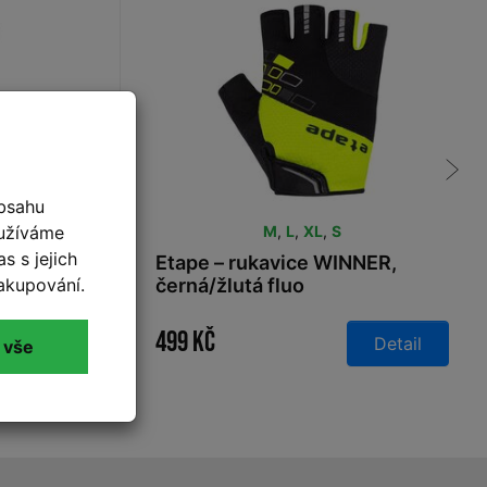
bsahu
oužíváme
M
,
L
,
XL
,
S
s s jejich
ice LAKE
Etape – rukavice WINNER,
akupování.
černá/žlutá fluo
499 Kč
Detail
Detail
 vše