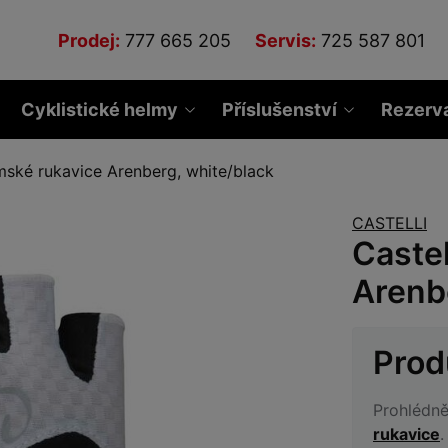
Prodej:
777 665 205
Servis:
725 587 801
Cyklistické helmy
Příslušenství
Rezerv
ámské rukavice Arenberg, white/black
CASTELLI
Castel
Arenb
Prod
Prohlédně
rukavice
.