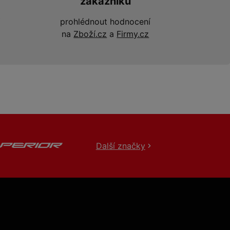
zákazníků
prohlédnout hodnocení
na
Zboží.cz
a
Firmy.cz
Další značky