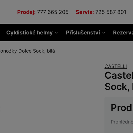
Prodej:
777 665 205
Servis:
725 587 801
Cyklistické helmy
Příslušenství
Rezerv
ponožky Dolce Sock, bílá
CASTELLI
Caste
Sock, 
Prod
Prohlédně