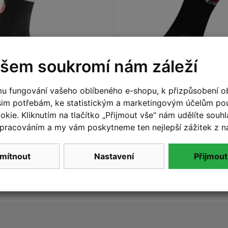
šem soukromí nám záleží
u fungování vašeho oblíbeného e-shopu, k přizpůsobení o
L/XL
,
XXL
L/XL
,
XXL
šim potřebám, ke statistickým a marketingovým účelům p
 – pánské ponožky
Castelli - pánské pon
kie. Kliknutím na tlačítko „Přijmout vše“ nám udělíte souhla
, black
Rosso Corsa 6 cm, bla
pracováním a my vám poskytneme ten nejlepší zážitek z n
449 Kč
Detail
mítnout
Nastavení
Přijmout