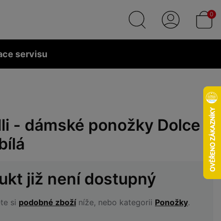
0
ace servisu
lli - dámské ponožky Dolce
bílá
ukt již není dostupný
te si
podobné zboží
níže, nebo kategorii
Ponožky
.