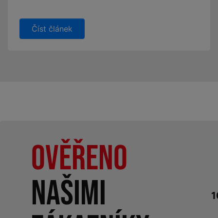
Číst článek
Ověřeno
našimi
1