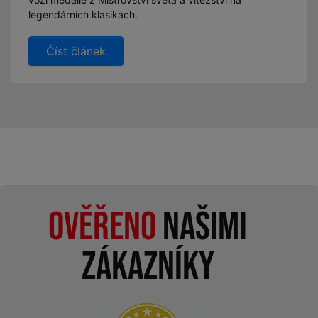
legendárních klasikách.
Číst článek
Ověřeno
našimi
zákazníky