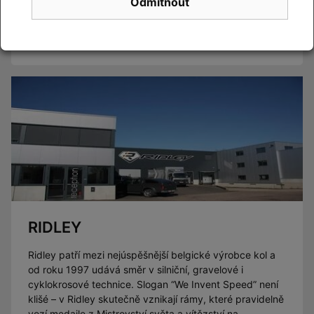
Odmítnout
Číst článek
RIDLEY
Ridley patří mezi nejúspěšnější belgické výrobce kol a
od roku 1997 udává směr v silniční, gravelové i
cyklokrosové technice. Slogan “We Invent Speed” není
klišé – v Ridley skutečně vznikají rámy, které pravidelně
vozí medaile z Mistrovství světa a vítězství na