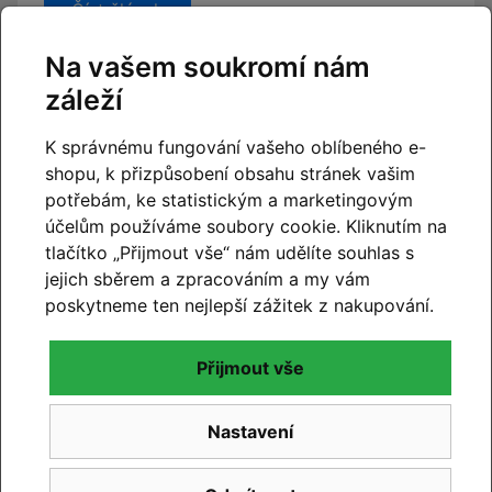
Číst článek
Na vašem soukromí nám
záleží
K správnému fungování vašeho oblíbeného e-
shopu, k přizpůsobení obsahu stránek vašim
potřebám, ke statistickým a marketingovým
účelům používáme soubory cookie. Kliknutím na
tlačítko „Přijmout vše“ nám udělíte souhlas s
jejich sběrem a zpracováním a my vám
poskytneme ten nejlepší zážitek z nakupování.
Přijmout vše
CUBE 2027
Nastavení
Novinky CUBE 2027 se blíží. Již brzy vám představíme
novou kolekci.