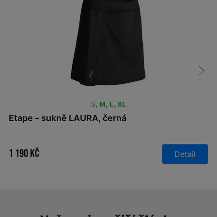
S
,
M
,
L
,
XL
Etape – sukně LAURA, černá
1 190 Kč
Detail