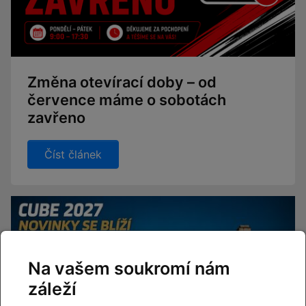
Změna otevírací doby – od
července máme o sobotách
zavřeno
Číst článek
Na vašem soukromí nám
záleží