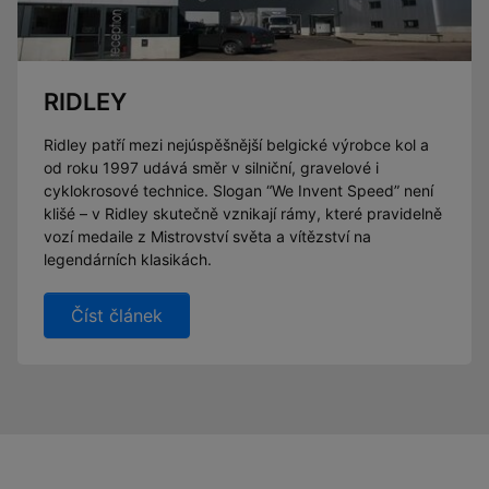
RIDLEY
Ridley patří mezi nejúspěšnější belgické výrobce kol a
od roku 1997 udává směr v silniční, gravelové i
cyklokrosové technice. Slogan “We Invent Speed” není
klišé – v Ridley skutečně vznikají rámy, které pravidelně
vozí medaile z Mistrovství světa a vítězství na
legendárních klasikách.
Číst článek