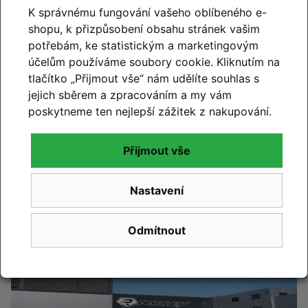
K správnému fungování vašeho oblíbeného e-
shopu, k přizpůsobení obsahu stránek vašim
potřebám, ke statistickým a marketingovým
účelům používáme soubory cookie. Kliknutím na
tlačítko „Přijmout vše“ nám udělíte souhlas s
jejich sběrem a zpracováním a my vám
CUBE 2027
poskytneme ten nejlepší zážitek z nakupování.
Novinky CUBE 2027 se blíží. Již brzy vám představíme
novou kolekci.
Přijmout vše
Číst článek
Nastavení
Odmítnout