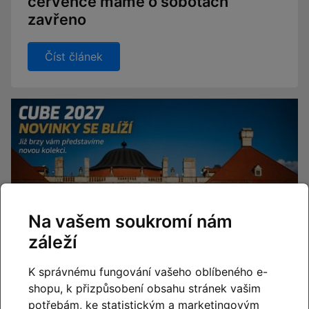
července máme o sobotách
zavřeno
Číst článek
Na vašem soukromí nám
záleží
K správnému fungování vašeho oblíbeného e-
shopu, k přizpůsobení obsahu stránek vašim
potřebám, ke statistickým a marketingovým