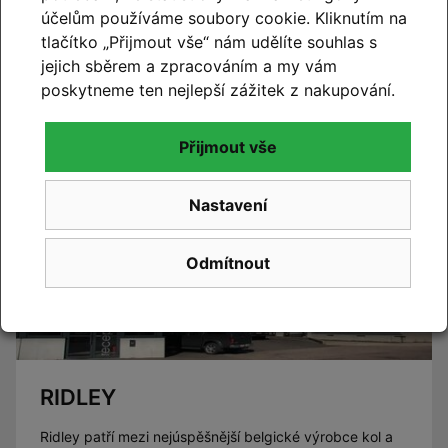
CUBE 2027
účelům používáme soubory cookie. Kliknutím na
tlačítko „Přijmout vše“ nám udělíte souhlas s
Novinky CUBE 2027 se blíží. Již brzy vám představíme
jejich sběrem a zpracováním a my vám
novou kolekci.
poskytneme ten nejlepší zážitek z nakupování.
Číst článek
Přijmout vše
Nastavení
Odmítnout
RIDLEY
Ridley patří mezi nejúspěšnější belgické výrobce kol a