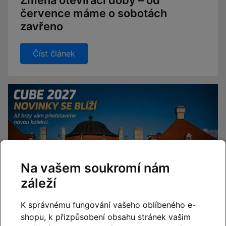
Změna otevírací doby – od
července máme o sobotách
zavřeno
Číst článek
Na vašem soukromí nám
záleží
K správnému fungování vašeho oblíbeného e-
shopu, k přizpůsobení obsahu stránek vašim