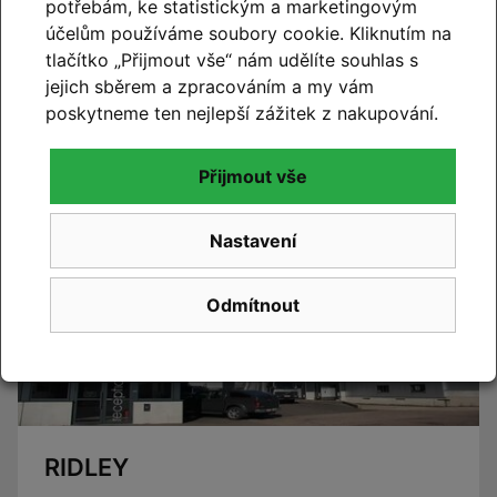
potřebám, ke statistickým a marketingovým
účelům používáme soubory cookie. Kliknutím na
CUBE 2027
tlačítko „Přijmout vše“ nám udělíte souhlas s
Novinky CUBE 2027 se blíží. Již brzy vám představíme
jejich sběrem a zpracováním a my vám
novou kolekci.
poskytneme ten nejlepší zážitek z nakupování.
Číst článek
Přijmout vše
Nastavení
Odmítnout
RIDLEY