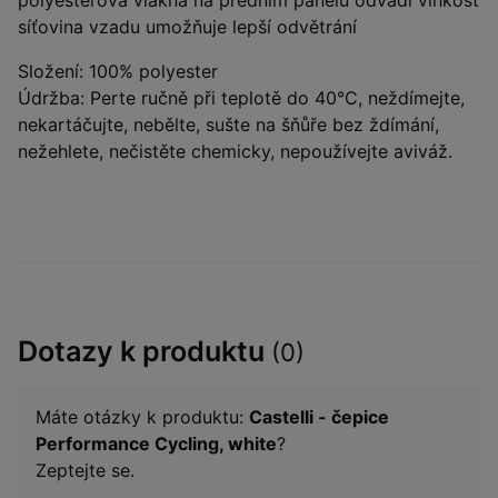
polyesterová vlákna na předním panelu odvádí vlhkost
síťovina vzadu umožňuje lepší odvětrání
Složení: 100% polyester
Údržba: Perte ručně při teplotě do 40°C, neždímejte,
nekartáčujte, nebělte, sušte na šňůře bez ždímání,
nežehlete, nečistěte chemicky, nepoužívejte aviváž.
Dotazy k produktu
(0)
Máte otázky k produktu:
Castelli - čepice
Performance Cycling, white
?
Zeptejte se.