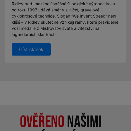
Ridley patří mezi nejúspěšnější belgické výrobce kol a
od roku 1997 udává směr v silniční, gravelové i
cyklokrosové technice. Slogan “We Invent Speed” není
klišé – v Ridley skutečně vznikají rámy, které pravidelně
vozí medaile z Mistrovství světa a vítězství na
legendárních klasikách.
Číst článek
Ověřeno
našimi