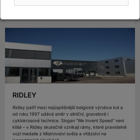
Číst článek
RIDLEY
Ridley patří mezi nejúspěšnější belgické výrobce kol a
od roku 1997 udává směr v silniční, gravelové i
cyklokrosové technice. Slogan “We Invent Speed” není
klišé – v Ridley skutečně vznikají rámy, které pravidelně
vozí medaile z Mistrovství světa a vítězství na