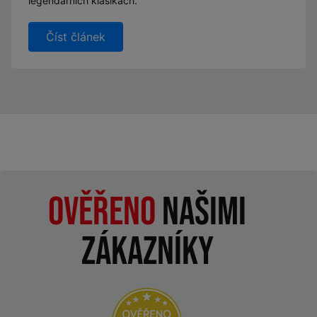
legendárních klasikách.
Číst článek
Ověřeno
našimi
zákazníky