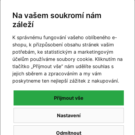
Na vašem soukromí nám
záleží
K správnému fungování vašeho oblíbeného e-
shopu, k přizpůsobení obsahu stránek vašim
potřebám, ke statistickým a marketingovým
účelům používáme soubory cookie. Kliknutím na
tlačítko „Přijmout vše“ nám udělíte souhlas s
jejich sběrem a zpracováním a my vám
poskytneme ten nejlepší zážitek z nakupování.
Přijmout vše
CUBE 2027
Nastavení
Novinky CUBE 2027 se blíží. Již brzy vám představíme
novou kolekci.
Odmítnout