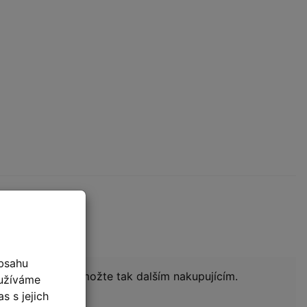
roduktu
bsahu
ní produktu a pomožte tak dalším nakupujícím.
oužíváme
s s jejich