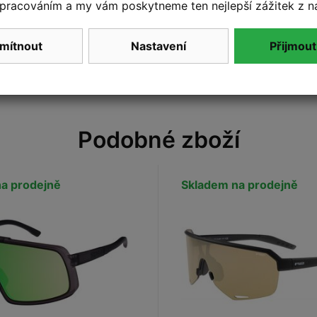
pracováním a my vám poskytneme ten nejlepší zážitek z n
Přidat vlastní hodnoc
mítnout
Nastavení
Přijmout
Podobné zboží
a prodejně
Skladem na prodejně