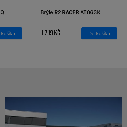
0Q
Brýle R2 RACER AT063K
1 719 Kč
 košíku
Do košíku