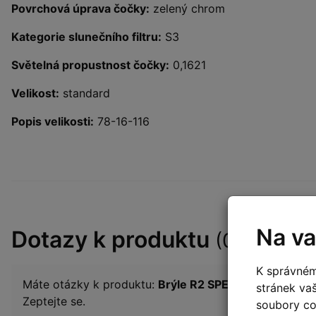
Povrchová úprava čočky:
zelený chrom
Kategorie slunečního filtru:
S3
Světelná propustnost čočky:
0,1621
Velikost:
standard
Popis velikosti:
78-16-116
Na va
Dotazy k produktu
(0)
K správném
Máte otázky k produktu:
Brýle R2 SPEEDSTER AT04
stránek va
Zeptejte se.
soubory coo