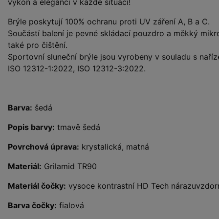
výkon a eleganci v každé situaci!
Brýle poskytují 100% ochranu proti UV záření A, B a C.
Součástí balení je pevné skládací pouzdro a měkký mikro
také pro čištění.
Sportovní sluneční brýle jsou vyrobeny v souladu s na
ISO 12312-1:2022, ISO 12312-3:2022.
Barva:
šedá
Popis barvy:
tmavě šedá
Povrchová úprava:
krystalická, matná
Materiál:
Grilamid TR90
Materiál čočky:
vysoce kontrastní HD Tech nárazuvzdor
Barva čočky:
fialová