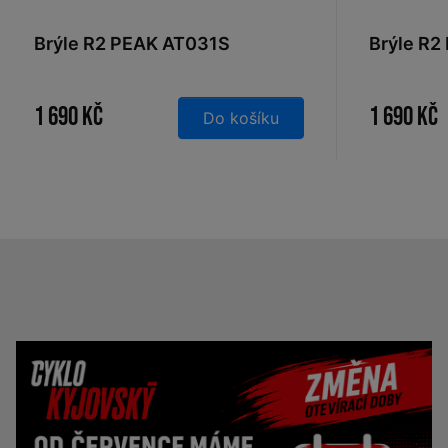
Brýle R2 PEAK AT031S
Brýle R2
1 690 Kč
1 690 Kč
Do košíku