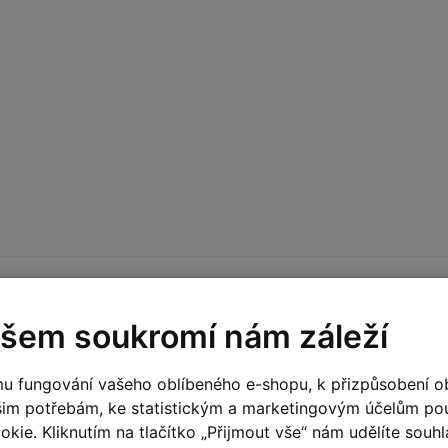
šem soukromí nám záleží
Hodnocení p
u fungování vašeho oblíbeného e-shopu, k přizpůsobení o
3C
?
Přidejte vlastní hodnoce
šim potřebám, ke statistickým a marketingovým účelům p
Hodnoťte.
kie. Kliknutím na tlačítko „Přijmout vše“ nám udělíte souhla