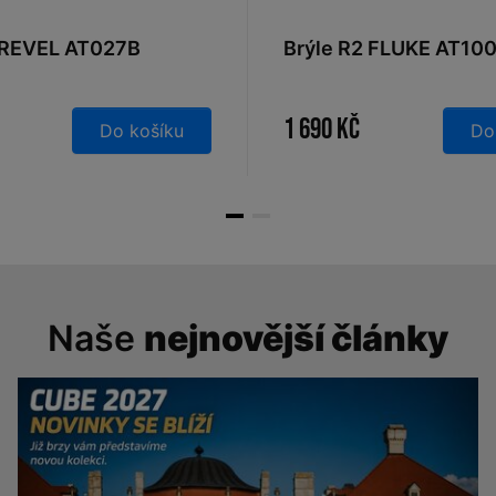
 REVEL AT027B
Brýle R2 FLUKE AT10
1 690 Kč
Do košíku
Do
Naše
nejnovější články