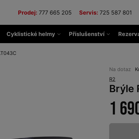
Prodej:
777 665 205
Servis:
725 587 801
Cyklistické helmy
Příslušenství
Rezerv
AT043C
Na dotaz
K
R2
Brýle
1 69