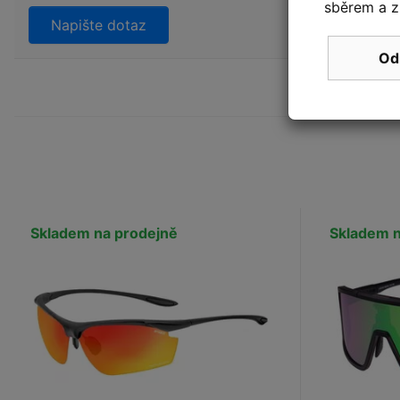
sběrem a z
Napište dotaz
Od
Skladem na prodejně
Skladem n