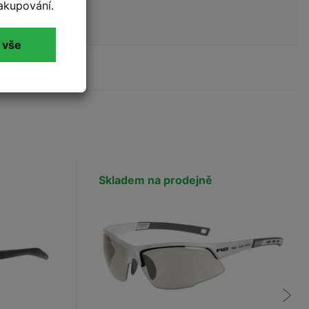
akupování.
ení
 vše
Skladem na prodejně