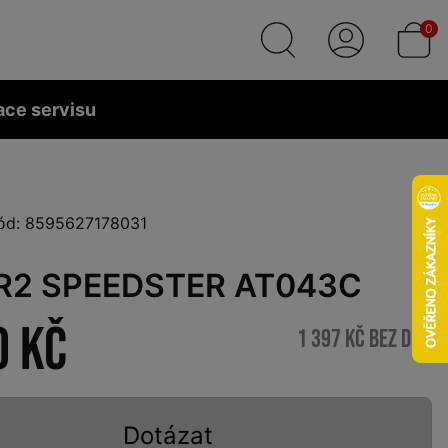
0
ace servisu
ód: 8595627178031
 R2 SPEEDSTER AT043C
0 Kč
1 397 Kč bez DPH
Dotázat