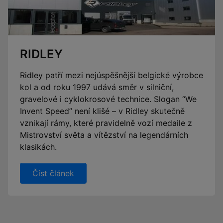
RIDLEY
Ridley patří mezi nejúspěšnější belgické výrobce
kol a od roku 1997 udává směr v silniční,
gravelové i cyklokrosové technice. Slogan “We
Invent Speed” není klišé – v Ridley skutečně
vznikají rámy, které pravidelně vozí medaile z
Mistrovství světa a vítězství na legendárních
klasikách.
Číst článek