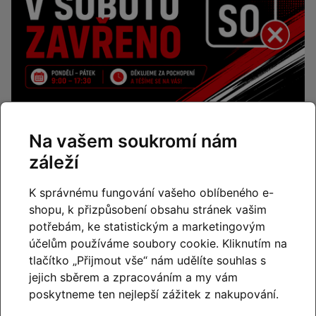
Změna otevírací doby – od
Na vašem soukromí nám
července máme o sobotách
záleží
zavřeno
K správnému fungování vašeho oblíbeného e-
Číst článek
shopu, k přizpůsobení obsahu stránek vašim
potřebám, ke statistickým a marketingovým
účelům používáme soubory cookie. Kliknutím na
tlačítko „Přijmout vše“ nám udělíte souhlas s
jejich sběrem a zpracováním a my vám
poskytneme ten nejlepší zážitek z nakupování.