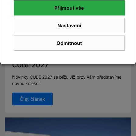
Přijmout vše
Nastavení
Odmítnout
CUBE 2027
Novinky CUBE 2027 se blíží. Již brzy vám představíme
novou kolekci.
Číst článek