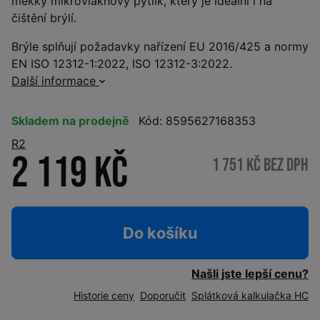
měkký mikrovláknový pytlík, který je ideální i na
čištění brýlí.
Brýle splňují požadavky nařízení EU 2016/425 a normy
EN ISO 12312-1:2022, ISO 12312-3:2022.
Další informace
Skladem na prodejně
Kód: 8595627168353
R2
2 119 Kč
1 751 Kč bez DPH
Do košíku
Našli jste lepší cenu?
Historie ceny
Doporučit
Splátková kalkulačka HC