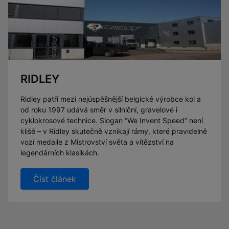
RIDLEY
Ridley patří mezi nejúspěšnější belgické výrobce kol a
od roku 1997 udává směr v silniční, gravelové i
cyklokrosové technice. Slogan “We Invent Speed” není
klišé – v Ridley skutečně vznikají rámy, které pravidelně
vozí medaile z Mistrovství světa a vítězství na
legendárních klasikách.
Číst článek