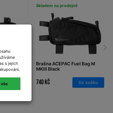
Skladem na prodejně
bsahu
oužíváme
s s jejich
xplorer
Brašna ACEPAC Fuel Bag M
MKIII Black
akupování.
740 Kč
 košíku
Do košíku
 vše