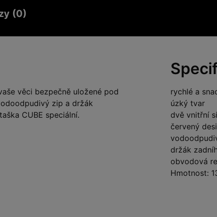
zy (0)
Speci
 vaše věci bezpečně uložené pod
rychlé a sna
vodoodpudivý zip a držák
úzký tvar
 taška CUBE speciální.
dvě vnitřní 
červený desi
vodoodpudiv
držák zadníh
obvodová re
Hmotnost: 1