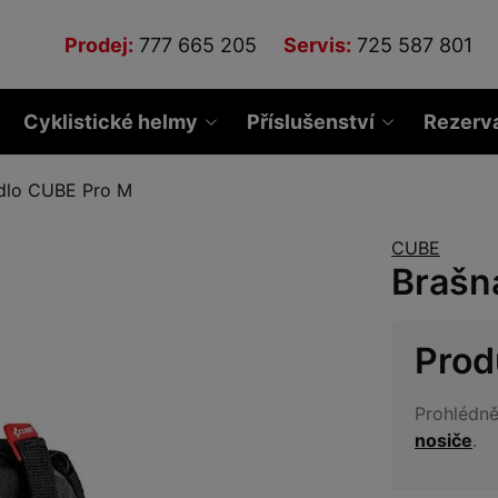
Prodej:
777 665 205
Servis:
725 587 801
Cyklistické helmy
Příslušenství
Rezerv
dlo CUBE Pro M
CUBE
Brašn
Prod
Prohlédně
nosiče
.