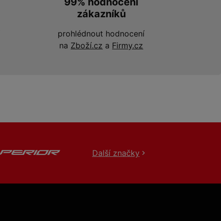
99% hodnocení
zákazníků
prohlédnout hodnocení
na
Zboží.cz
a
Firmy.cz
Další značky