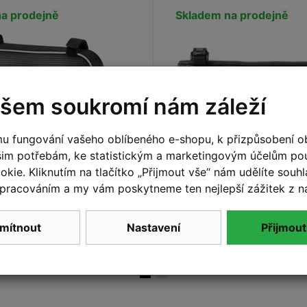
a prodejně
Skladem na prodejně
šem soukromí nám záleží
u fungování vašeho oblíbeného e-shopu, k přizpůsobení o
šim potřebám, ke statistickým a marketingovým účelům p
kie. Kliknutím na tlačítko „Přijmout vše“ nám udělíte souhla
o rámu IBERA Triangle
Brašna do rámu SKS E
Edge
pracováním a my vám poskytneme ten nejlepší zážitek z n
699 Kč
Do košíku
Do
mítnout
Nastavení
Přijmout