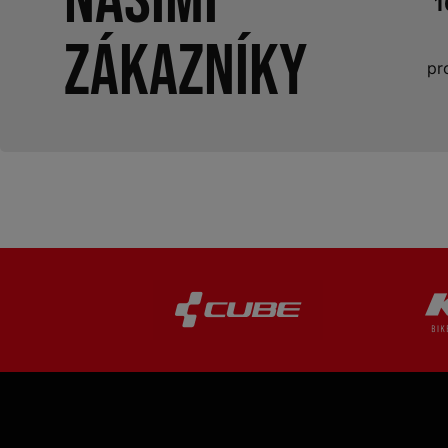
našimi
1
zákazníky
pr