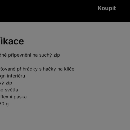
Koupit
fikace
dné připevnění na suchý zip
síťované přihrádky s háčky na klíče
gn interiéru
ý zip
o světla
flexní páska
30 g