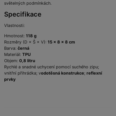
světelných podmínkách.
Specifikace
Vlastnosti:
Hmotnost:
118 g
Rozměry (D × Š × V):
15 × 8 × 8 cm
Barva:
černá
Materiál:
TPU
Objem:
0,8 litru
Rychlé a snadné uchycení pomocí suchého zipu;
vnitřní přihrádka; v
odotěsná konstrukce
;
reflexní
prvky