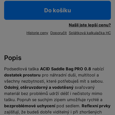
Do košíku
Našli jste lepší cenu?
Historie ceny
Doporučit
Splátková kalkulačka HC
Popis
Podsedlová taška
ACID Saddle Bag PRO 0.8
nabízí
dostatek prostoru
pro náhradní duši, multitool a
všechny nezbytnosti, které potřebuješ mít s sebou.
Odolný, otěruvzdorný a vodotěsný
svařovaný
materiál bez problémů udrží déšť i nečistoty mimo
tašku. Popruh se suchým zipem umožňuje rychlé a
bezproblémové uchycení
pod sedlem.
Reflexní prvky
zajišťují, že budeš dobře viditelný i při zhoršených