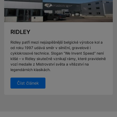
RIDLEY
Ridley patří mezi nejúspěšnější belgické výrobce kol a
od roku 1997 udává směr v silniční, gravelové i
cyklokrosové technice. Slogan “We Invent Speed” není
klišé – v Ridley skutečně vznikají rámy, které pravidelně
vozí medaile z Mistrovství světa a vítězství na
legendárních klasikách.
Číst článek