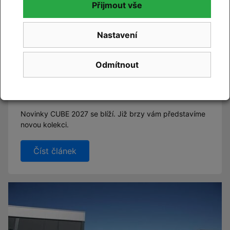
Přijmout vše
Nastavení
Odmítnout
CUBE 2027
Novinky CUBE 2027 se blíží. Již brzy vám představíme
novou kolekci.
Číst článek