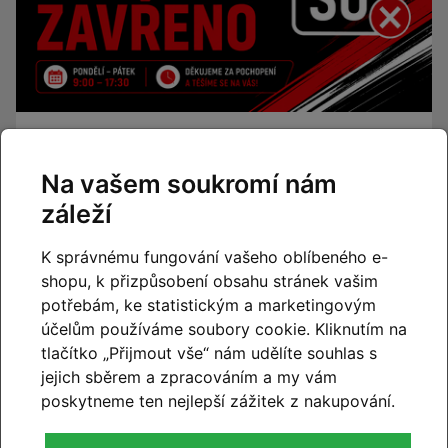
Změna otevírací doby – od
července máme o sobotách
Na vašem soukromí nám
zavřeno
záleží
Číst článek
K správnému fungování vašeho oblíbeného e-
shopu, k přizpůsobení obsahu stránek vašim
potřebám, ke statistickým a marketingovým
účelům používáme soubory cookie. Kliknutím na
tlačítko „Přijmout vše“ nám udělíte souhlas s
jejich sběrem a zpracováním a my vám
poskytneme ten nejlepší zážitek z nakupování.