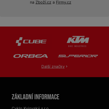
na
Zboží.cz
a
Firmy.cz
Další značky
Základní informace
Cyklo Kyjovský s.r.o.