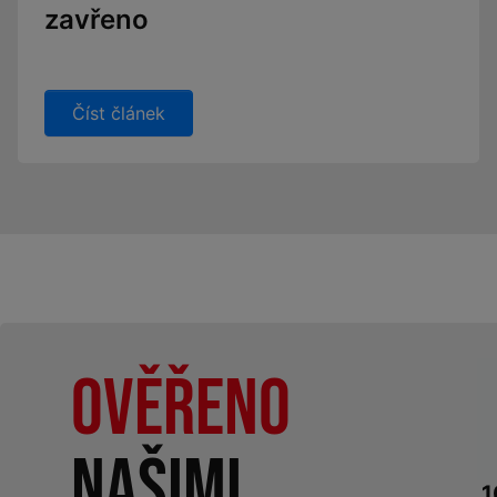
zavřeno
Číst článek
Ověřeno
našimi
1