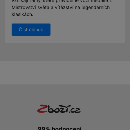
vznikají rámy, které pravidelně vozí medaile z
Mistrovství světa a vítězství na legendárních
klasikách.
Číst článek
99% hodnocení