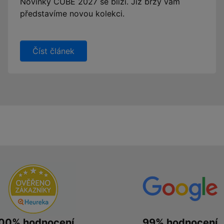
Novinky CUBE 2027 se blíží. Již brzy vám
představíme novou kolekci.
Číst článek
00% hodnocení
99% hodnocení