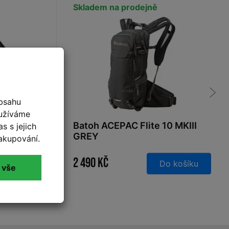
Skladem na prodejně
bsahu
oužíváme
nk pro
Batoh ACEPAC Flite 10 MKIII
s s jejich
GREY
akupování.
2 490 Kč
 košíku
Do košíku
 vše