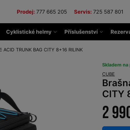
Prodej:
777 665 205
Servis:
725 587 801
Cyklistické helmy
Příslušenství
Rezerv
ič ACID TRUNK BAG CITY 8+16 RILINK
Skladem na 
CUBE
Brašn
CITY 
2 99