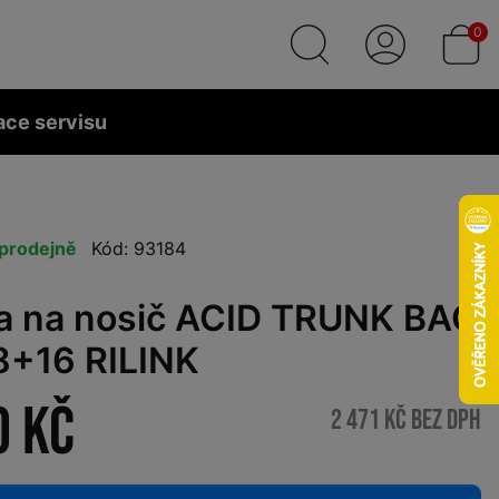
0
ace servisu
prodejně
Kód: 93184
a na nosič ACID TRUNK BAG
8+16 RILINK
0 Kč
2 471 Kč bez DPH