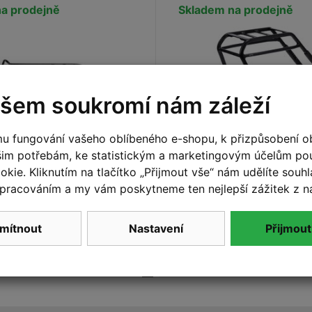
a prodejně
Skladem na prodejně
šem soukromí nám záleží
u fungování vašeho oblíbeného e-shopu, k přizpůsobení o
šim potřebám, ke statistickým a marketingovým účelům p
OPEAK TETRARACK
Zadní nosič ACID RILi
kie. Kliknutím na tlačítko „Přijmout vše“ nám udělíte souhla
CUBE Stereo Hybrid
pracováním a my vám poskytneme ten nejlepší zážitek z n
One44/One77
2 499 Kč
Do košíku
Do
mítnout
Nastavení
Přijmout