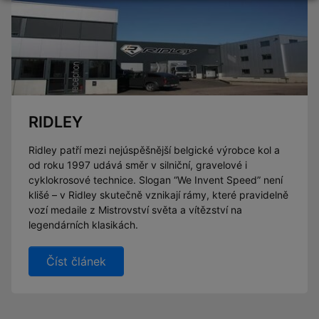
RIDLEY
Ridley patří mezi nejúspěšnější belgické výrobce kol a
od roku 1997 udává směr v silniční, gravelové i
cyklokrosové technice. Slogan “We Invent Speed” není
klišé – v Ridley skutečně vznikají rámy, které pravidelně
vozí medaile z Mistrovství světa a vítězství na
legendárních klasikách.
Číst článek