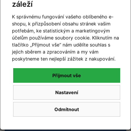
záleží
K správnému fungování vašeho oblíbeného e-
shopu, k přizpůsobení obsahu stránek vašim
potřebám, ke statistickým a marketingovým
účelům používáme soubory cookie. Kliknutím na
tlačítko „Přijmout vše“ nám udělíte souhlas s
jejich sběrem a zpracováním a my vám
poskytneme ten nejlepší zážitek z nakupování.
CUBE 2027
Přijmout vše
Novinky CUBE 2027 se blíží. Již brzy vám představíme
novou kolekci.
Nastavení
Číst článek
Odmítnout