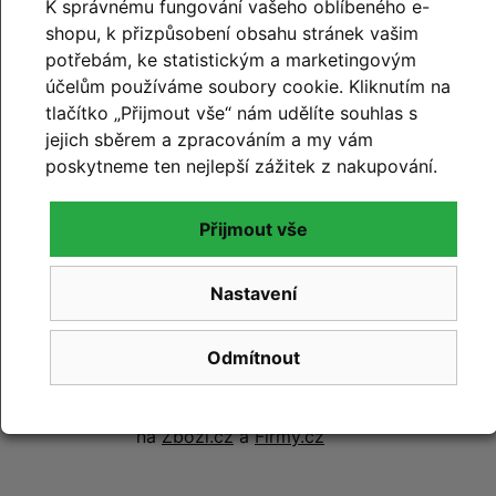
K správnému fungování vašeho oblíbeného e-
shopu, k přizpůsobení obsahu stránek vašim
potřebám, ke statistickým a marketingovým
99% hodnocení
účelům používáme soubory cookie. Kliknutím na
zákazníků
tlačítko „Přijmout vše“ nám udělíte souhlas s
jejich sběrem a zpracováním a my vám
prohlédnout hodnocení
poskytneme ten nejlepší zážitek z nakupování.
na
Google.com
Přijmout vše
Nastavení
99% hodnocení
Odmítnout
zákazníků
prohlédnout hodnocení
na
Zboží.cz
a
Firmy.cz