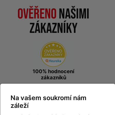
Ověřeno
našimi
zákazníky
100% hodnocení
zákazníků
prohlédnout hodnocení
na
Heureka.cz
Na vašem soukromí nám
záleží