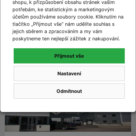
shopu, k přizpůsobení obsahu stránek vašim
potřebám, ke statistickým a marketingovým
účelům používáme soubory cookie. Kliknutím na
tlačítko „Přijmout vše“ nám udělíte souhlas s
CUBE 2027
jejich sběrem a zpracováním a my vám
Novinky CUBE 2027 se blíží. Již brzy vám představíme
poskytneme ten nejlepší zážitek z nakupování.
novou kolekci.
Přijmout vše
Číst článek
Nastavení
Odmítnout