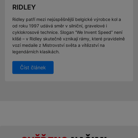
RIDLEY
Ridley patří mezi nejúspěšnější belgické výrobce kol a
od roku 1997 udává směr v silniční, gravelové i
cyklokrosové technice. Slogan “We Invent Speed” není
klišé – v Ridley skutečně vznikají rámy, které pravidelně
vozí medaile z Mistrovství světa a vítězství na
legendárních klasikách.
Číst článek