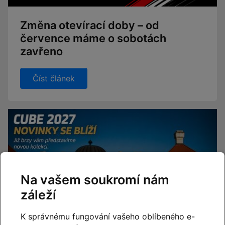
Změna otevírací doby – od
července máme o sobotách
zavřeno
Číst článek
Na vašem soukromí nám
záleží
K správnému fungování vašeho oblíbeného e-