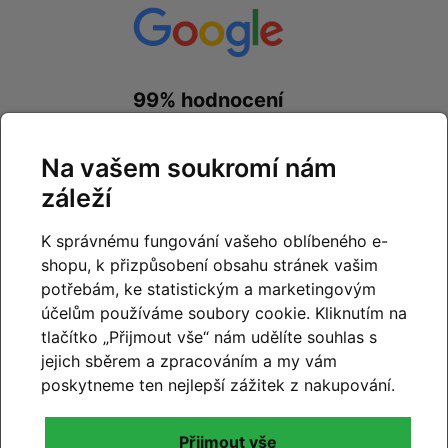
99% hodnocení
zákazníků
Na vašem soukromí nám
prohlédnout hodnocení
na
Google.com
záleží
K správnému fungování vašeho oblíbeného e-
shopu, k přizpůsobení obsahu stránek vašim
potřebám, ke statistickým a marketingovým
účelům používáme soubory cookie. Kliknutím na
99% hodnocení
tlačítko „Přijmout vše“ nám udělíte souhlas s
zákazníků
jejich sběrem a zpracováním a my vám
poskytneme ten nejlepší zážitek z nakupování.
prohlédnout hodnocení
na
Zboží.cz
a
Firmy.cz
Přijmout vše