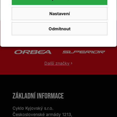
Nastavení
Odmítnout
Další značky
Základní informace
Cyklo Kyjovský s.r.o.
Československé armády 1213,