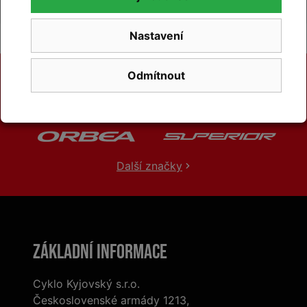
Nastavení
Odmítnout
Další značky
Základní informace
Cyklo Kyjovský s.r.o.
Československé armády 1213,