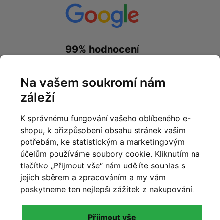
99% hodnocení
zákazníků
Na vašem soukromí nám
prohlédnout hodnocení
na
Google.com
záleží
K správnému fungování vašeho oblíbeného e-
shopu, k přizpůsobení obsahu stránek vašim
potřebám, ke statistickým a marketingovým
účelům používáme soubory cookie. Kliknutím na
99% hodnocení
tlačítko „Přijmout vše“ nám udělíte souhlas s
zákazníků
jejich sběrem a zpracováním a my vám
poskytneme ten nejlepší zážitek z nakupování.
prohlédnout hodnocení
na
Zboží.cz
a
Firmy.cz
Přijmout vše