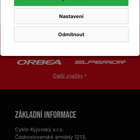
Nastavení
Odmítnout
Další značky
Základní informace
Cyklo Kyjovský s.r.o.
Československé armády 1213,