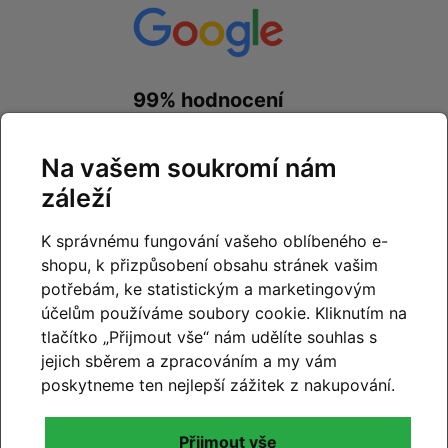
99% hodnocení
zákazníků
Na vašem soukromí nám
prohlédnout hodnocení
na
Google.com
záleží
K správnému fungování vašeho oblíbeného e-
shopu, k přizpůsobení obsahu stránek vašim
potřebám, ke statistickým a marketingovým
účelům používáme soubory cookie. Kliknutím na
99% hodnocení
tlačítko „Přijmout vše“ nám udělíte souhlas s
zákazníků
jejich sběrem a zpracováním a my vám
poskytneme ten nejlepší zážitek z nakupování.
prohlédnout hodnocení
na
Zboží.cz
a
Firmy.cz
Přijmout vše