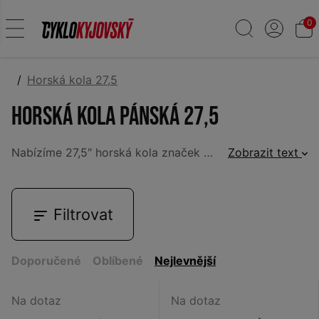
0
Horská kola 27,5
Horská kola pánská 27,5
Nabízíme 27,5" horská kola značek
CUBE
Zobrazit text
,
ORBEA
. Kola 
Filtrovat
Doporučené
Oblíbené
Nejlevnější
Na dotaz
Na dotaz