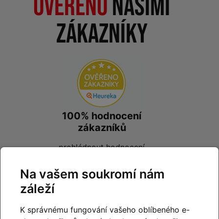
Ověřeno
našimi
zákazníky
100% hodnocení
zákazníků
prohlédnout hodnocení
na
Heureka.cz
Na vašem soukromí nám
záleží
K správnému fungování vašeho oblíbeného e-