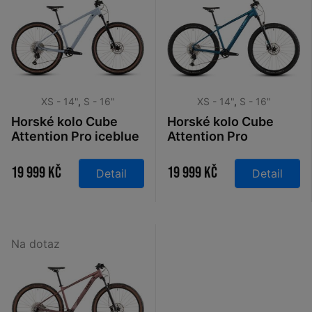
XS - 14"
,
S - 16"
XS - 14"
,
S - 16"
Horské kolo Cube
Horské kolo Cube
Attention Pro iceblue
Attention Pro
´n´prism 27,5 2026
electricblue´n´blue
27,5 2026
19 999 Kč
19 999 Kč
Detail
Detail
Na dotaz