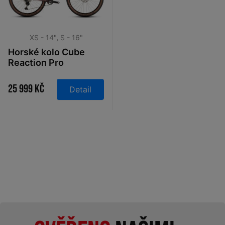
XS - 14"
,
S - 16"
Horské kolo Cube
Reaction Pro
shiftblush´n´black
27,5 2026
25 999 Kč
Detail