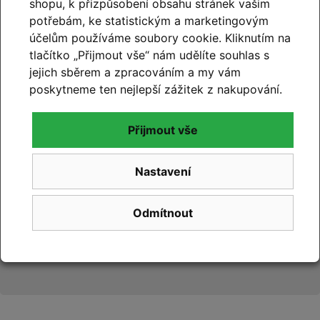
shopu, k přizpůsobení obsahu stránek vašim
99% hodnocení
potřebám, ke statistickým a marketingovým
zákazníků
účelům používáme soubory cookie. Kliknutím na
tlačítko „Přijmout vše“ nám udělíte souhlas s
prohlédnout hodnocení
jejich sběrem a zpracováním a my vám
na
Google.com
poskytneme ten nejlepší zážitek z nakupování.
Přijmout vše
Nastavení
99% hodnocení
zákazníků
Odmítnout
prohlédnout hodnocení
na
Zboží.cz
a
Firmy.cz