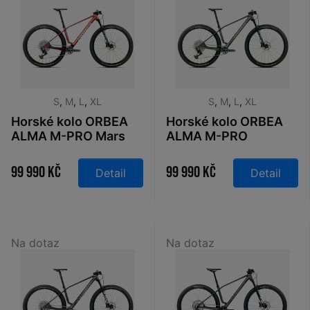
S
,
M
,
L
,
XL
S
,
M
,
L
,
XL
Horské kolo ORBEA
Horské kolo ORBEA
ALMA M-PRO Mars
ALMA M-PRO
Red - Metallic
Seaweed Carbon
Burgundy Red 2026
View 2026
99 990 Kč
99 990 Kč
Detail
Detail
Na dotaz
Na dotaz