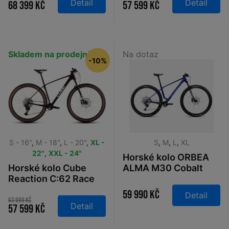
Detail
Detail
68 399 Kč
57 599 Kč
Skladem na prodejně
Na dotaz
-10%
S - 16"
,
M - 18"
,
L - 20"
,
XL -
S
,
M
,
L
,
XL
22"
,
XXL - 24"
Horské kolo ORBEA
Horské kolo Cube
ALMA M30 Cobalt
Reaction C:62 Race
Blue - Carbon Raw
liquidred´n´white
2026
59 990 Kč
Detail
2026
63 999 Kč
Detail
57 599 Kč