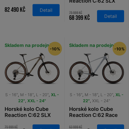
Carbon View 2026
Reaction C:62 SLX
electricblue´n´white
82 490 Kč
Detail
2026
75 999 Kč
Detail
68 399 Kč
Skladem na prodejně
Skladem na prodejně
-10%
-10%
S - 16"
,
M - 18"
,
L - 20"
,
XL -
S - 16"
,
M - 18"
,
L - 20"
,
XL -
22"
,
XXL - 24"
22"
,
XXL - 24"
Horské kolo Cube
Horské kolo Cube
Reaction C:62 SLX
Reaction C:62 Race
mineralgrit´n´black
foggrey´n´white
2026
2026
75 999 Kč
63 999 Kč