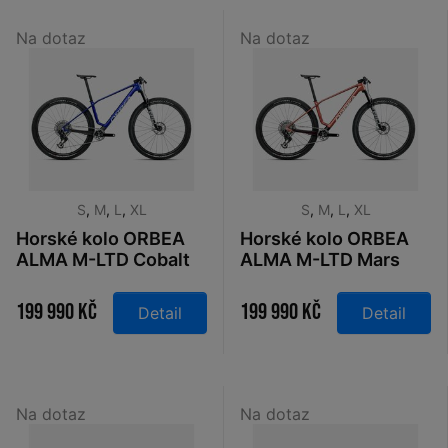
Na dotaz
Na dotaz
S
,
M
,
L
,
XL
S
,
M
,
L
,
XL
Horské kolo ORBEA
Horské kolo ORBEA
ALMA M-LTD Cobalt
ALMA M-LTD Mars
Blue - Carbon Raw
Red - Metallic
2026
Burgundy Red 2026
199 990 Kč
199 990 Kč
Detail
Detail
Na dotaz
Na dotaz