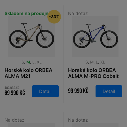
Skladem na prodejně
Na dotaz
-33%
S
,
M
,
L
,
XL
S
,
M
,
L
,
XL
Horské kolo ORBEA
Horské kolo ORBEA
ALMA M21
ALMA M-PRO Cobalt
BaobabBrown-
Blue - Carbon Raw
GreenGold
2026
103 990 Kč
99 990 Kč
Detail
Detail
69 990 Kč
Na dotaz
Na dotaz