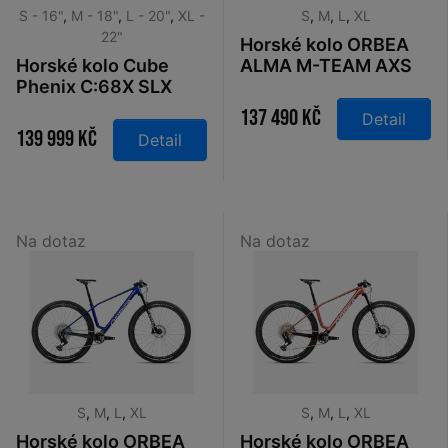
S - 16"
,
M - 18"
,
L - 20"
,
XL -
S
,
M
,
L
,
XL
22"
Horské kolo ORBEA
Horské kolo Cube
ALMA M-TEAM AXS
Phenix C:68X SLX
Diamond Carbon
teamline 2026
View 2026
137 490 Kč
Detail
139 999 Kč
Detail
Na dotaz
Na dotaz
S
,
M
,
L
,
XL
S
,
M
,
L
,
XL
Horské kolo ORBEA
Horské kolo ORBEA