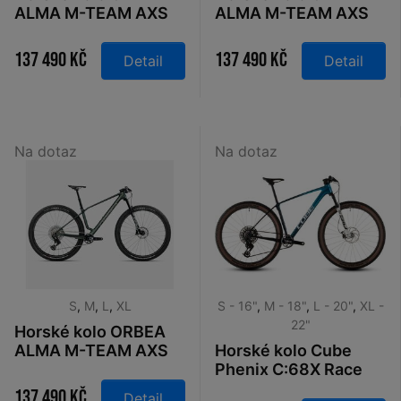
ALMA M-TEAM AXS
ALMA M-TEAM AXS
Cobalt Blue - Carbon
Mars Red - Metallic
Raw 2026
Burgundy Red 2026
137 490 Kč
137 490 Kč
Detail
Detail
Na dotaz
Na dotaz
S
,
M
,
L
,
XL
S - 16"
,
M - 18"
,
L - 20"
,
XL -
22"
Horské kolo ORBEA
ALMA M-TEAM AXS
Horské kolo Cube
Seaweed Carbon
Phenix C:68X Race
View 2026
chromeblue´n
137 490 Kč
Detail