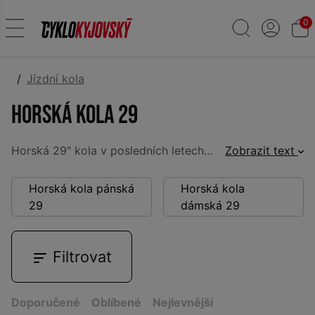
0
Jízdní kola
Horská kola 29
Horská 29" kola v posledních letech zcela dominují. Díky skvělým jízdním vlastnostech si je oblíbili jak závodníci, tak i běžní víkendoví uživatelé. Naší hlavní značkou je německý
Zobrazit text
Horská kola pánská
Horská kola
29
dámská 29
Filtrovat
Doporučené
Oblíbené
Nejlevnější