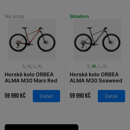
Na dotaz
Skladem
S
,
M
,
L
,
XL
S
,
M
,
L
,
XL
Horské kolo ORBEA
Horské kolo ORBEA
ALMA M30 Mars Red
ALMA M30 Seaweed
- Metallic Burgundy
Carbon View 2026
Red 2026
59 990 Kč
59 990 Kč
Detail
Detail