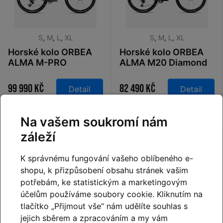
S
,
M
,
L
,
XL
S
,
M
,
L
,
XL
Horské kolo ORBEA
Horské kolo ORBEA
ALMA M-PRO
ALMA M20 Diamond
Diamond Carbon
Carbon View 2026
View 2026
99 990 Kč
82 490 Kč
Detail
Detail
Na vašem soukromí nám
záleží
Na dotaz
Na dotaz
K správnému fungování vašeho oblíbeného e-
shopu, k přizpůsobení obsahu stránek vašim
potřebám, ke statistickým a marketingovým
účelům používáme soubory cookie. Kliknutím na
tlačítko „Přijmout vše“ nám udělíte souhlas s
jejich sběrem a zpracováním a my vám