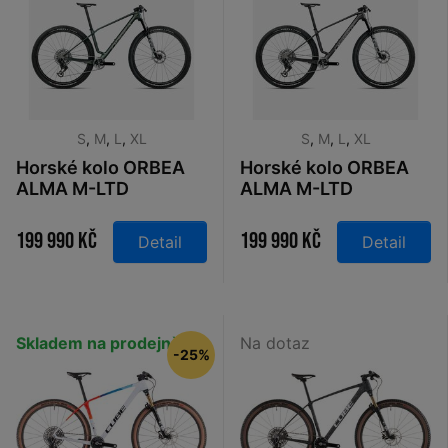
S
,
M
,
L
,
XL
S
,
M
,
L
,
XL
Horské kolo ORBEA
Horské kolo ORBEA
ALMA M-LTD
ALMA M-LTD
Seaweed Carbon
Diamond Carbon
View 2026
View 2026
199 990 Kč
199 990 Kč
Detail
Detail
Skladem na prodejně
Na dotaz
-25%