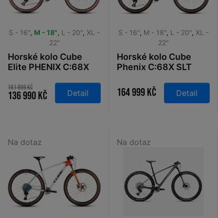
S - 16"
,
M - 18"
,
L - 20"
,
XL -
S - 16"
,
M - 18"
,
L - 20"
,
XL -
22"
22"
Horské kolo Cube
Horské kolo Cube
Elite PHENIX C:68X
Phenix C:68X SLT
SLT Teamline
matrixblack´n´white
2026
181 999 Kč
164 999 Kč
Detail
Detail
136 990 Kč
Na dotaz
Na dotaz