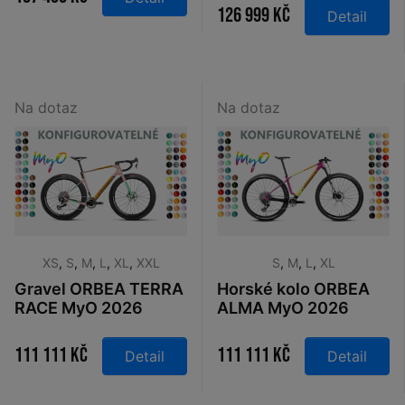
´liquidblue 2026
126 999 Kč
Detail
Na dotaz
Na dotaz
XS
,
S
,
M
,
L
,
XL
,
XXL
S
,
M
,
L
,
XL
Gravel ORBEA TERRA
Horské kolo ORBEA
RACE MyO 2026
ALMA MyO 2026
111 111 Kč
111 111 Kč
Detail
Detail