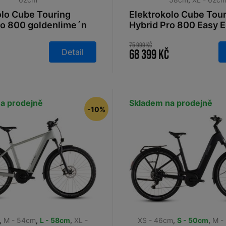
olo Cube Touring
Elektrokolo Cube Tou
ro 800 goldenlime´n
Hybrid Pro 800 Easy E
026
goldenlime´n´black 
75 999 Kč
Detail
68 399 Kč
a prodejně
Skladem na prodejně
-10%
,
M - 54cm
,
L - 58cm
,
XL -
XS - 46cm
,
S - 50cm
,
M -