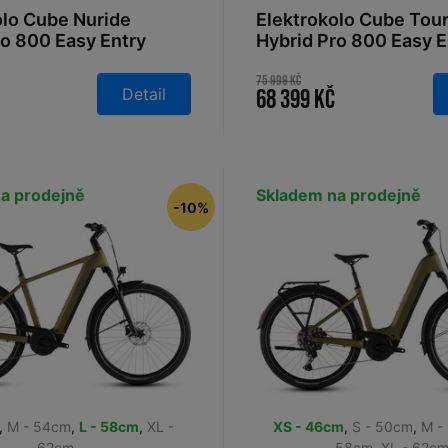
olo Cube Nuride
Elektrokolo Cube Tou
ro 800 Easy Entry
Hybrid Pro 800 Easy E
ne´n´chrome 2026
pearlgrey´n´grey 202
75 999 Kč
Detail
68 399 Kč
a prodejně
Skladem na prodejně
-10%
,
M - 54cm
,
L - 58cm
,
XL -
XS - 46cm
,
S - 50cm
,
M -
62cm
58cm
,
XL - 62c