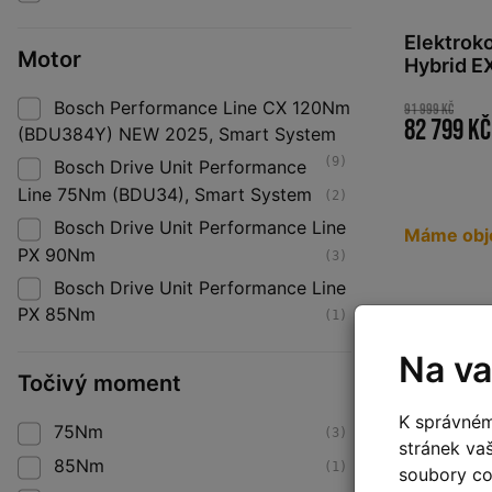
Elektrok
Motor
Hybrid E
´reflex 
Bosch Performance Line CX 120Nm
91 999 Kč
82 799 Kč
(BDU384Y) NEW 2025, Smart System
(9)
Bosch Drive Unit Performance
Line 75Nm (BDU34), Smart System
(2)
Bosch Drive Unit Performance Line
Máme obj
PX 90Nm
(3)
Bosch Drive Unit Performance Line
PX 85Nm
(1)
Na va
Točivý moment
K správném
75Nm
(3)
stránek va
85Nm
(1)
soubory coo
XS - 46c