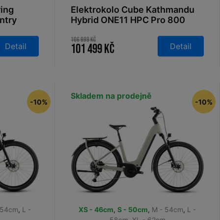
ring
Elektrokolo Cube Kathmandu
ntry
Hybrid ONE11 HPC Pro 800
6
slabgrey´n´black 2026
106 999 Kč
Detail
Detail
101 499 Kč
Skladem na prodejně
-10%
-10%
 54cm
,
L -
XS - 46cm
,
S - 50cm
,
M - 54cm
,
L -
m
58cm
,
XL - 62cm