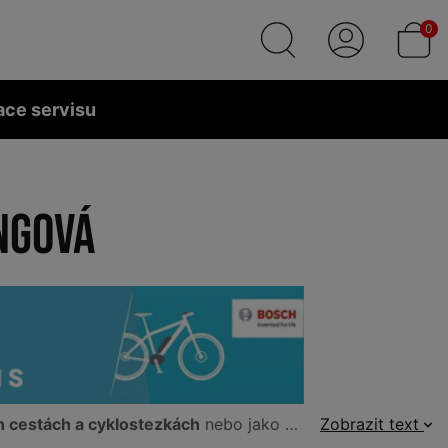
0
ace servisu
ngová
 cestách a cyklostezkách
nebo jako
městská elektrokola
Zobrazit text