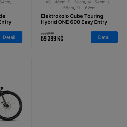
 54cm
,
L -
XS - 46cm
,
S - 50cm
,
M - 54cm
,
L -
m
58cm
,
XL - 62cm
ide
Elektrokolo Cube Touring
Entry
Hybrid ONE 600 Easy Entry
 2026
glacier´n´reflex 2026
65 999 Kč
Detail
Detail
59 399 Kč