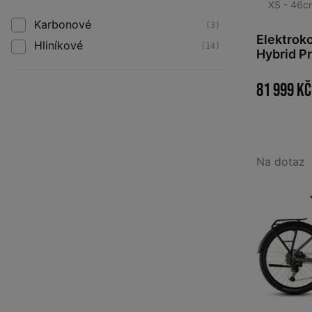
XS - 46c
Karbonové
(3)
Elektrok
Hliníkové
(14)
Hybrid Pr
´n´black
81 999 Kč
Na dotaz