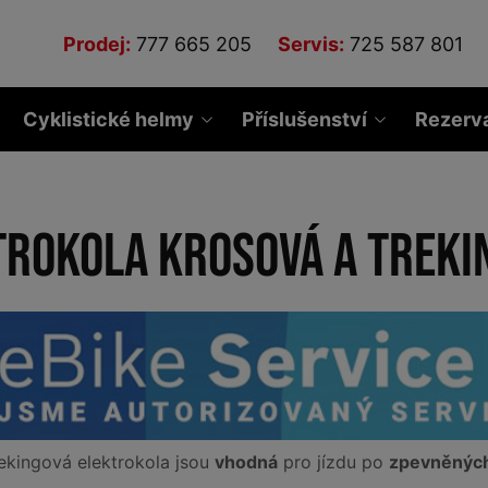
Prodej:
777 665 205
Servis:
725 587 801
Cyklistické helmy
Příslušenství
Rezerv
trokola krosová a treki
ekingová elektrokola jsou
vhodná
pro jízdu po
zpevněných