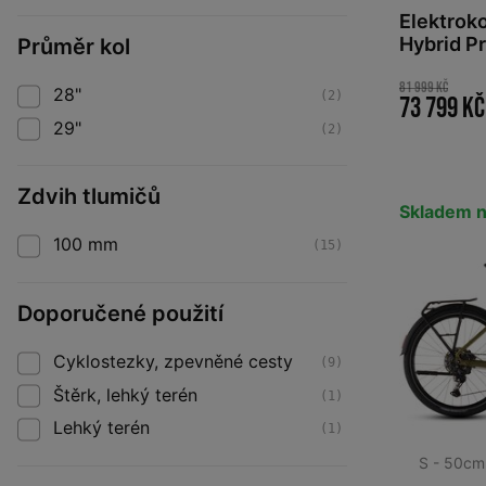
Elektrok
Hybrid P
Průměr kol
flashsto
81 999 Kč
28"
(2)
73 799 Kč
29"
(2)
Zdvih tlumičů
Skladem n
100 mm
(15)
Doporučené použití
Cyklostezky, zpevněné cesty
(9)
Štěrk, lehký terén
(1)
Lehký terén
(1)
S - 50cm