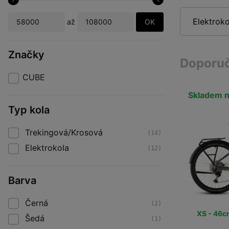
Elektrok
OK
až
Značky
Doporu
CUBE
Skladem n
Typ kola
Trekingová/Krosová
(14)
Elektrokola
(12)
Barva
Černá
(2)
XS - 46c
Šedá
(1)