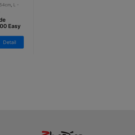
 54cm
,
L -
m
ide
600 Easy
ck 2026
Detail