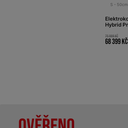
S - 50cm
Elektrok
Hybrid P
´grey 20
75 999 Kč
68 399 Kč
Ověřeno