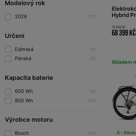
Modelový rok
Elektrok
Hybrid P
2026
(17)
´black 2
75 999 Kč
68 399 Kč
Určení
Dámská
(1)
Pánská
(2)
Skladem n
Kapacita baterie
600 Wh
(4)
800 Wh
(13)
Výrobce motoru
S - 50cm
Bosch
(17)