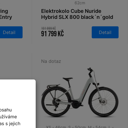
m
62cm
ring
Elektrokolo Cube Nuride
Entry
Hybrid SLX 800 black´n´gold
2026
101 999 Kč
Detail
Detail
91 799 Kč
Na dotaz
bsahu
oužíváme
s s jejich
 54cm
,
L -
XS - 46cm
,
S - 50cm
,
M - 54cm
,
L -