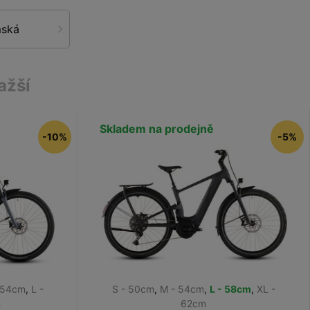
mská
ažší
Skladem na prodejně
-10%
-5%
 54cm
,
L -
S - 50cm
,
M - 54cm
,
L - 58cm
,
XL -
m
62cm