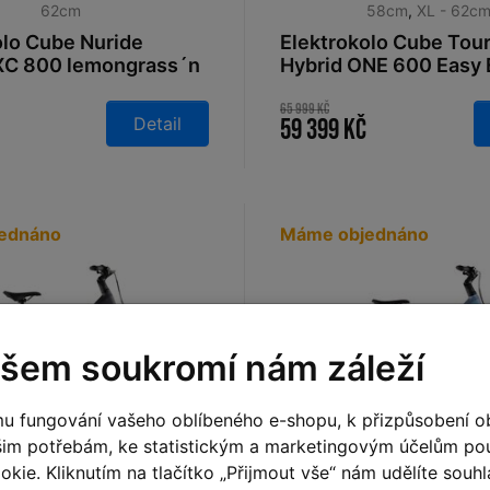
62cm
58cm
,
XL - 62c
olo Cube Nuride
Elektrokolo Cube Tou
XC 800 lemongrass´n
Hybrid ONE 600 Easy 
2026
coal´n´chrome 2026
65 999 Kč
Detail
59 399 Kč
ednáno
Máme objednáno
šem soukromí nám záleží
u fungování vašeho oblíbeného e-shopu, k přizpůsobení o
šim potřebám, ke statistickým a marketingovým účelům p
kie. Kliknutím na tlačítko „Přijmout vše“ nám udělíte souhla
m
,
S - 50cm
,
M - 54cm
,
L -
XS - 46cm
,
S - 50cm
,
M -