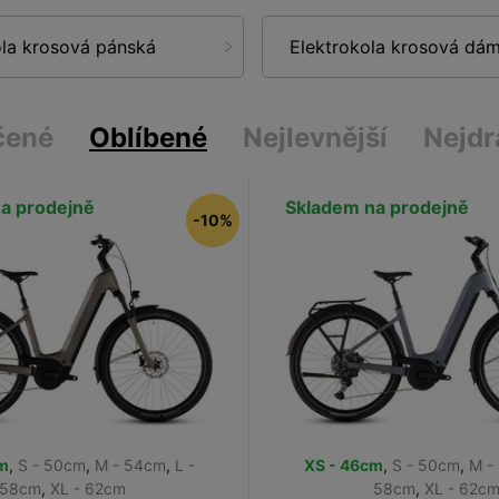
ola krosová pánská
Elektrokola krosová dá
čené
Oblíbené
Nejlevnější
Nejdr
a prodejně
Skladem na prodejně
-10%
m
,
S - 50cm
,
M - 54cm
,
L -
XS - 46cm
,
S - 50cm
,
M -
58cm
,
XL - 62cm
58cm
,
XL - 62c