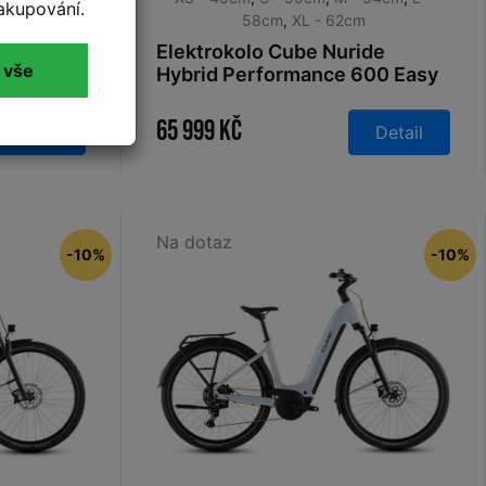
akupování.
58cm
,
XL - 62cm
thmandu
Elektrokolo Cube Nuride
 vše
o 800
Hybrid Performance 600 Easy
n´blue
Entry desertstone´n´grey
2026
65 999 Kč
Detail
Detail
Na dotaz
-10%
-10%