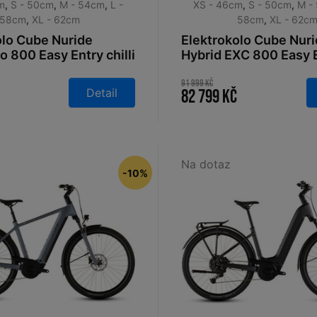
m
,
S - 50cm
,
M - 54cm
,
L -
XS - 46cm
,
S - 50cm
,
M -
58cm
,
XL - 62cm
58cm
,
XL - 62c
olo Cube Nuride
Elektrokolo Cube Nur
o 800 Easy Entry chilli
Hybrid EXC 800 Easy 
 2026
lemongrass´n´reflex
91 999 Kč
Detail
82 799 Kč
Na dotaz
-10%