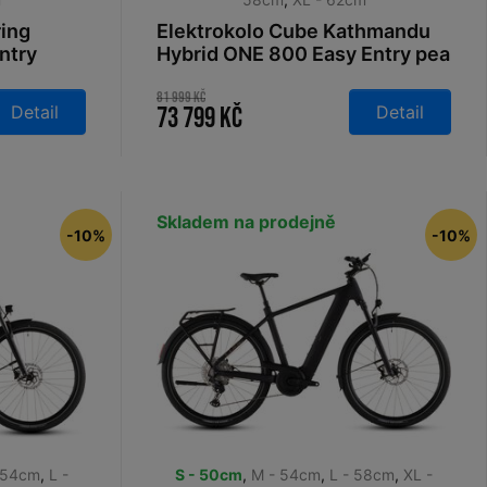
ring
Elektrokolo Cube Kathmandu
ntry
Hybrid ONE 800 Easy Entry pea
2026
´n´green 2026
81 999 Kč
Detail
Detail
73 799 Kč
Skladem na prodejně
-10%
-10%
 54cm
,
L -
S - 50cm
,
M - 54cm
,
L - 58cm
,
XL -