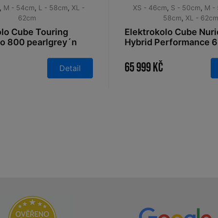
,
M - 54cm
,
L - 58cm
,
XL -
XS - 46cm
,
S - 50cm
,
M -
62cm
58cm
,
XL - 62c
olo Cube Touring
Elektrokolo Cube Nur
ro 800 pearlgrey´n
Hybrid Performance 
26
Entry slabgrey´n´bla
65 999 Kč
Detail