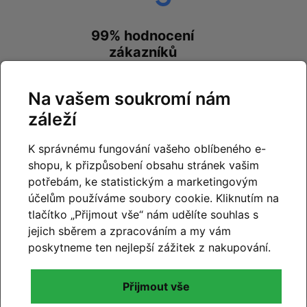
99% hodnocení
zákazníků
prohlédnout hodnocení
Na vašem soukromí nám
na
Google.com
záleží
K správnému fungování vašeho oblíbeného e-
shopu, k přizpůsobení obsahu stránek vašim
potřebám, ke statistickým a marketingovým
99% hodnocení
účelům používáme soubory cookie. Kliknutím na
zákazníků
tlačítko „Přijmout vše“ nám udělíte souhlas s
jejich sběrem a zpracováním a my vám
prohlédnout hodnocení
poskytneme ten nejlepší zážitek z nakupování.
na
Zboží.cz
a
Firmy.cz
Přijmout vše