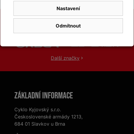
Nastavení
Odmítnout
Další značky
Základní informace
Cyklo Kyjovský s.r.o.
Československé armády 1213,
684 01 Slavkov u Brna